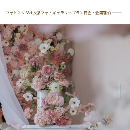
フォトスタジオ
衣裳
フォトギャラリー
プラン
宴会・会議
宿泊
会食・宿泊付きフォトウェディング
Dining & Stay Photo Wedding
ona
レストランメニュー
orea
Restaurant Menu
hapel &
資料請求
lassic
Request Brochure
お知らせ
ntique & elegant
News
よくあるご質問
FAQ
ウェディング
Wedding
ウェディングお問い合わせ
Wedding Inquiry
宴会・会議
Banquets & Meetings
宴会・会議のお問い合わせ
Banquets, Meetings & Accommodation
Inquiry
宿泊
Accommodation
宿泊のお問い合わせ