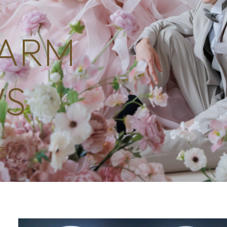
フォトウェディン
Photo Wedding Inqui
ARM
WS
る