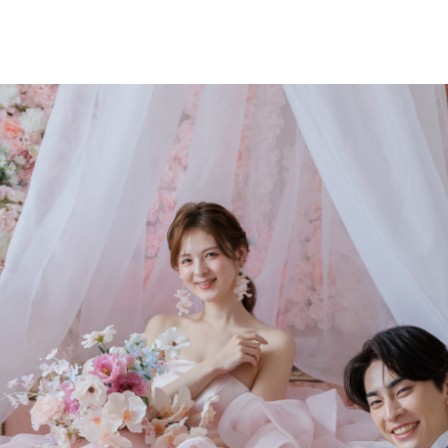
フォトスタジオ
Photo Studio
Cocomi
S
cute
k
Zen
C
C
japanese
a
Location &
Garden
place & natural
プラン
Plan
衣裳
Dress
カメラマン
Photographer
フォトギャラリー
Photo Gallery
フォトレポート
Photo Report