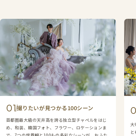
0
撮りたいが見つかる100シーン
首都圏最大級の天井高を誇る独立型チャペルをはじ
大
め、和装、韓国フォト、フラワー、ロケーションま
と
で。7つの世界観と100もの多彩なシーンが、おふた